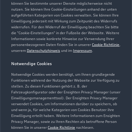
74889 Sinsheim
können Sie bestimmte unserer Dienste möglicherweise nicht
nutzen. Sie können Ihre Cookie-Einstellungen anhand der unten
aufgeführten Kategorien von Cookies verwalten. Sie können Ihre
07261 94230
Einwilligung jederzeit mit Wirkung zum Zeitpunkt des Widerrufs
widerrufen. Für den Widerruf der Einwilligung beachten Sie bitte
info.sinsheim@asw-automobile.de
die "Cookie-Einstellungen" in der Fußzeile der Webseite. Weitere
Informationen sowie konkrete Hinweise zur Verwendung Ihrer
personenbezogenen Daten finden Sie in unserer
Cookie Richtlinie
,
Kontaktdaten herunterladen
unserem
Datenschutzhinweis
und im
Impressum
.
Notwendige Cookies
Öffnungszeiten
Notwendige Cookies werden benötigt, um Ihnen grundlegende
Funktionen während der Nutzung der Webseite zur Verfügung zu
stellen. Zu diesen Funktionen gehört z. B. der
Fahrzeugkonfigurator oder der Ensighten Privacy Manager (unser
Verkauf
Einwilligungsmanagementtool). Der Ensighten Privacy Manager
Geschlossen
,
öffnet am
Montag 08:00
verwendet Cookies, um Informationen darüber zu speichern, ob
und wenn ja, für welche Kategorien von Cookies Benutzer ihre
Einwilligung erteilt haben. Weitere Informationen zum Ensighten
Service
Privacy Manager, sowie zu Ihren Rechten als betroffene Person
Geschlossen
,
öffnet am
Montag 07:30
können Sie in unserer
Cookie Richtlinie
nachlesen.