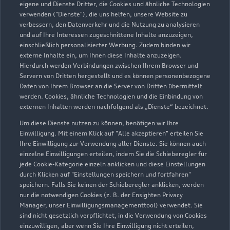
eigene und Dienste Dritter, die Cookies und ähnliche Technologien
verwenden ("Dienste"), die uns helfen, unsere Website zu
asw.AUTOMOBILE GmbH &
verbessern, den Datenverkehr und die Nutzung zu analysieren
und auf Ihre Interessen zugeschnittene Inhalte anzuzeigen,
Co. KG
einschließlich personalisierter Werbung. Zudem binden wir
externe Inhalte ein, um Ihnen diese Inhalte anzuzeigen.
Servicepartner
e-tron
Hierdurch werden Verbindungen zwischen Ihrem Browser und
Servern von Dritten hergestellt und es können personenbezogene
Daten von Ihrem Browser an die Server von Dritten übermittelt
werden. Cookies, ähnliche Technologien und die Einbindung von
externen Inhalten werden nachfolgend als „Dienste“ bezeichnet.
Um diese Dienste nutzen zu können, benötigen wir Ihre
Einwilligung. Mit einem Klick auf "Alle akzeptieren" erteilen Sie
Ihre Einwilligung zur Verwendung aller Dienste. Sie können auch
einzelne Einwilligungen erteilen, indem Sie die Schieberegler für
jede Cookie-Kategorie einzeln anklicken und diese Einstellungen
durch Klicken auf "Einstellungen speichern und fortfahren"
speichern. Falls Sie keinen der Schieberegler anklicken, werden
nur die notwendigen Cookies (z. B. der Ensighten Privacy
Manager, unser Einwilligungsmanagementtool) verwendet. Sie
sind nicht gesetzlich verpflichtet, in die Verwendung von Cookies
Neulandstraße 8
einzuwilligen, aber wenn Sie Ihre Einwilligung nicht erteilen,